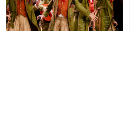
El Castillo de Utrera vibrará esta noche bajo
el Carnaval de Cádiz con la comparsa «Los
Humanos»
Ago 7, 2026
