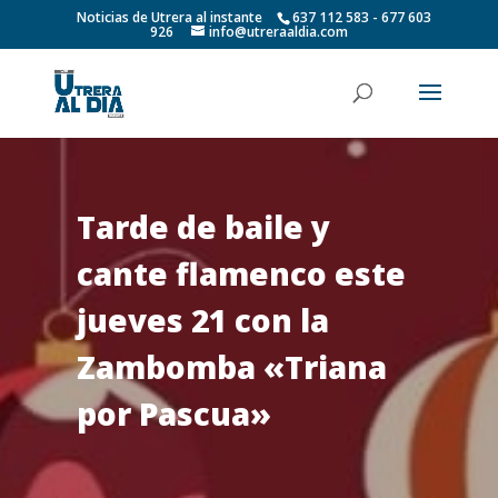
Noticias de Utrera al instante
637 112 583 - 677 603
926
info@utreraaldia.com
Tarde de baile y
cante flamenco este
jueves 21 con la
Zambomba «Triana
por Pascua»