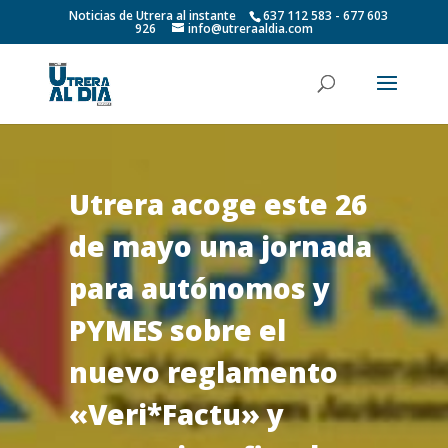
Noticias de Utrera al instante
637 112 583 - 677 603
926
info@utreraaldia.com
Utrera acoge este 26
de mayo una jornada
para autónomos y
PYMES sobre el
nuevo reglamento
«Veri*Factu» y