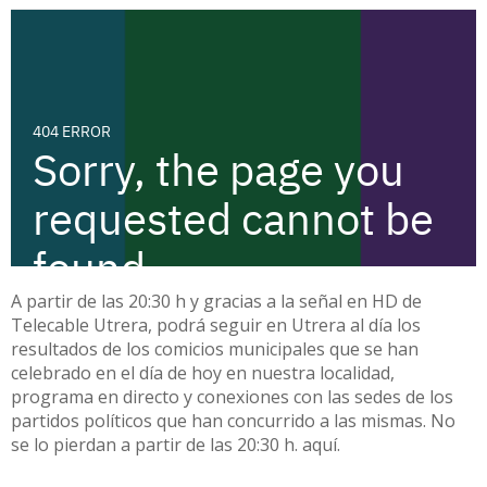
A partir de las 20:30 h y gracias a la señal en HD de
Telecable Utrera, podrá seguir en Utrera al día los
resultados de los comicios municipales que se han
celebrado en el día de hoy en nuestra localidad,
programa en directo y conexiones con las sedes de los
partidos políticos que han concurrido a las mismas. No
se lo pierdan a partir de las 20:30 h. aquí.