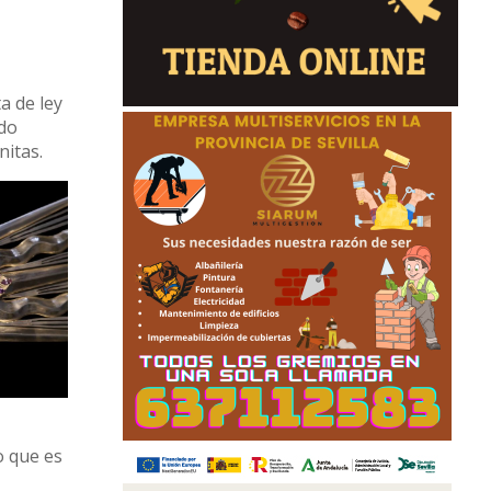
a de ley
ido
nitas.
o que es