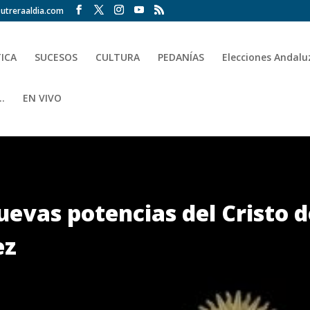
utreraaldia.com
TICA
SUCESOS
CULTURA
PEDANÍAS
Elecciones Andalu
.
EN VIVO
uevas potencias del Cristo d
ez