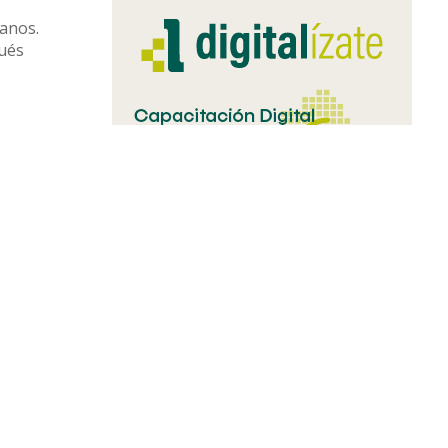
ianos.
pués