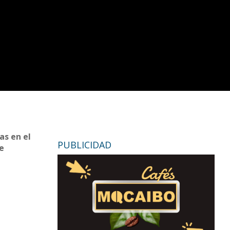
as en el
PUBLICIDAD
de