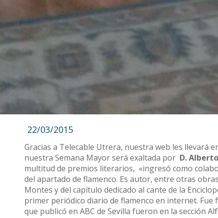
22/03/2015
Gracias a Telecable Utrera, nuestra web les llevará en
nuestra Semana Mayor será exaltada por
D. Albert
multitud de premios literarios, «ingresó como colab
del apartado de flamenco. Es autor, entre otras obras
Montes y del capítulo dedicado al cante de la Enciclop
primer periódico diario de flamenco en internet. Fue
que publicó en ABC de Sevilla fueron en la sección A