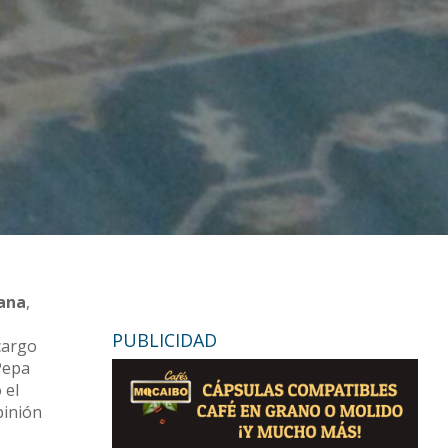
rana
,
PUBLICIDAD
cargo
 Pepa
 el
pinión