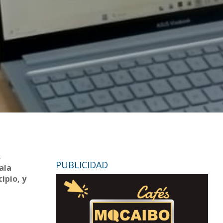
s
PUBLICIDAD
ala
ipio, y
,