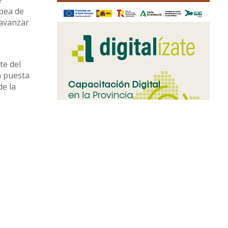
e
opea de
 avanzar
s
te del
a puesta
de la