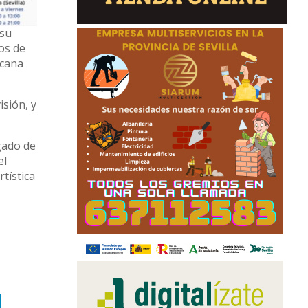
 su
os de
rcana
isión, y
gado de
el
tística