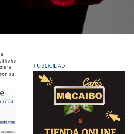
de
silbaba
PUBLICIDAD
trera
 con su