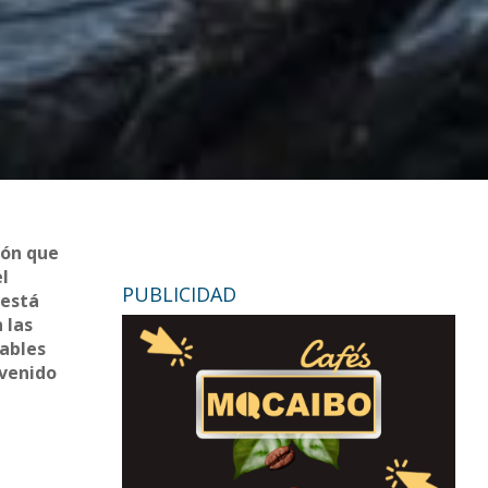
ión que
el
PUBLICIDAD
 está
 las
sables
 venido