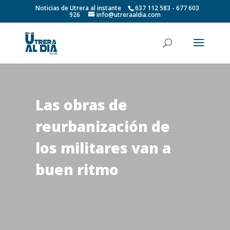
Noticias de Utrera al instante
637 112 583 - 677 603
926
info@utreraaldia.com
Las obras de
reurbanización de
los militares van a
buen ritmo