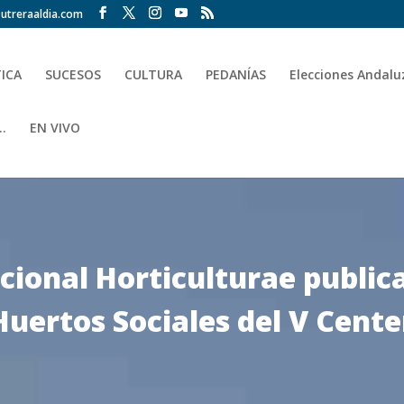
utreraaldia.com
TICA
SUCESOS
CULTURA
PEDANÍAS
Elecciones Andalu
.
EN VIVO
acional Horticulturae public
 Huertos Sociales del V Cent