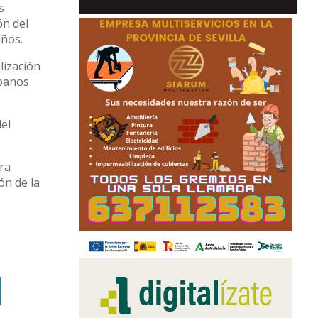
s
ón del
años.
lización
rbanos
del
ura
ón de la