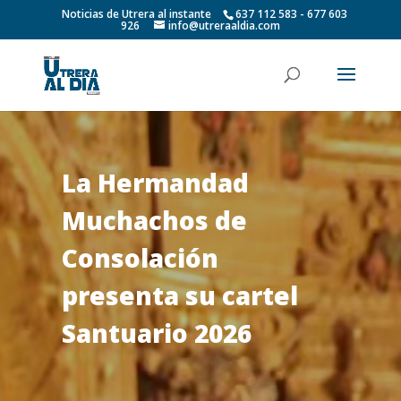
Noticias de Utrera al instante
637 112 583 - 677 603
926
info@utreraaldia.com
La Hermandad
Muchachos de
Consolación
presenta su cartel
Santuario 2026