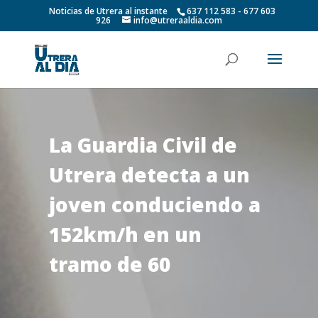
Noticias de Utrera al instante
637 112 583 - 677 603
926
info@utreraaldia.com
La Guardia Civil de
Utrera detecta a un
joven conduciendo a
152km/h en un
tramo de 60