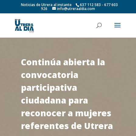
Noticias de Utrera al instante
637 112 583 - 677 603
926
info@utreraaldia.com
Continúa abierta la
convocatoria
participativa
ciudadana para
reconocer a mujeres
referentes de Utrera