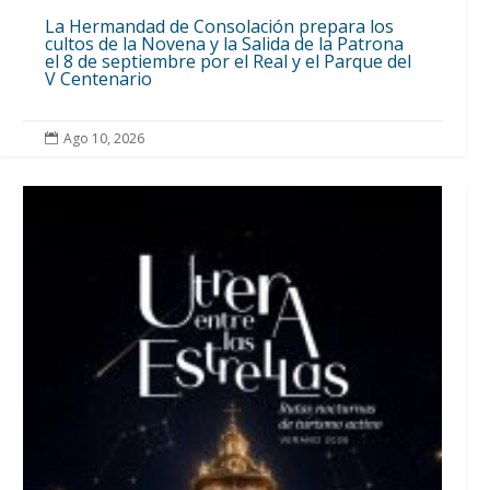
La Hermandad de Consolación prepara los
cultos de la Novena y la Salida de la Patrona
el 8 de septiembre por el Real y el Parque del
V Centenario
Ago 10, 2026
