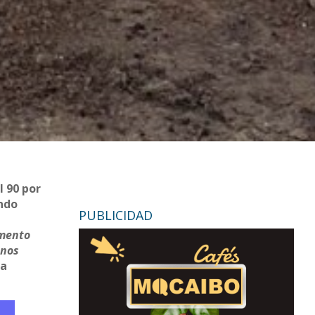
l 90 por
endo
PUBLICIDAD
omento
 nos
la