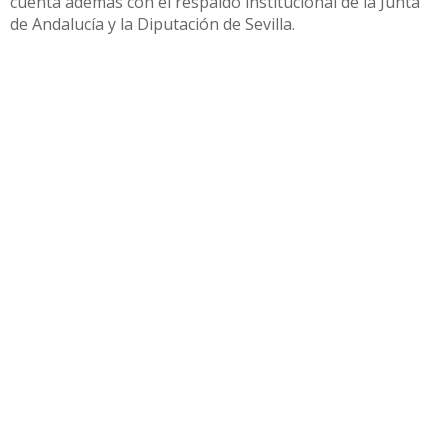
cuenta además con el respaldo institucional de la Junta
de Andalucía y la Diputación de Sevilla.
Compartir
Otras noticias