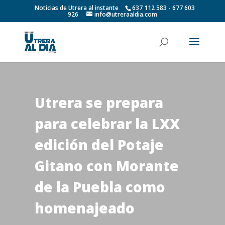
Noticias de Utrera al instante
637 112 583 - 677 603
926
info@utreraaldia.com
Utrera se prepara
para celebrar la LXX
edición del Potaje
Gitano con Morante
de la Puebla como
homenajeado