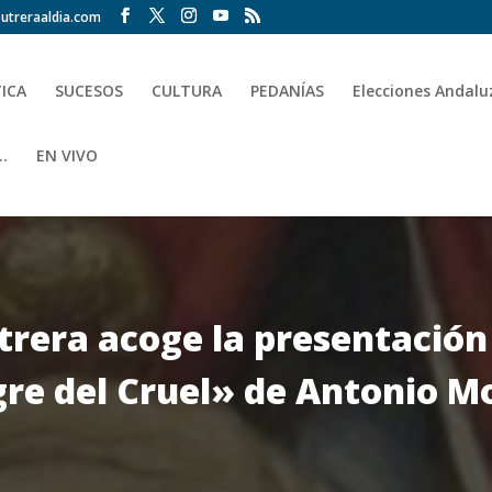
utreraaldia.com
TICA
SUCESOS
CULTURA
PEDANÍAS
Elecciones Andalu
.
EN VIVO
Utrera acoge la presentación
gre del Cruel» de Antonio M