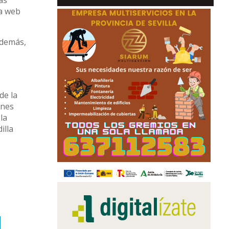
ás
la web
Además,
de la
enes
la
illa