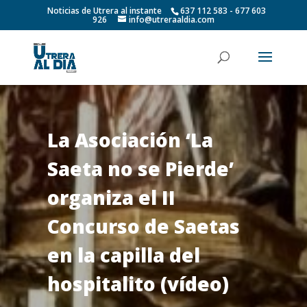
Noticias de Utrera al instante
637 112 583 - 677 603
926
info@utreraaldia.com
La Asociación ‘La
Saeta no se Pierde’
organiza el II
Concurso de Saetas
en la capilla del
hospitalito (vídeo)