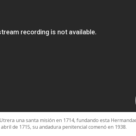
en Utrera una santa misión en 1714, fundando esta Hermanda
 abril de 1715, su andadura penitencial comenó en 1938.