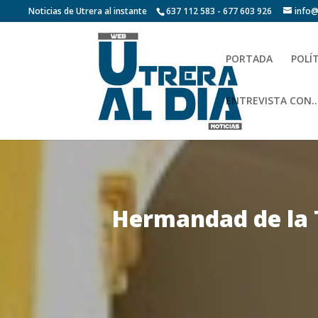
Noticias de Utrera al instante
637 112 583 - 677 603 926
info@
PORTADA
POLÍ
ENTREVISTA CON…
Hermandad de la T