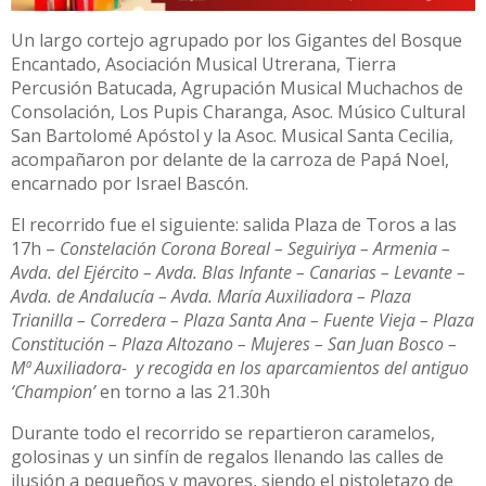
Un largo cortejo agrupado por los Gigantes del Bosque
Encantado, Asociación Musical Utrerana, Tierra
Percusión Batucada, Agrupación Musical Muchachos de
Consolación, Los Pupis Charanga, Asoc. Músico Cultural
San Bartolomé Apóstol y la Asoc. Musical Santa Cecilia,
acompañaron por delante de la carroza de Papá Noel,
encarnado por Israel Bascón.
El recorrido fue el siguiente: salida Plaza de Toros a las
17h –
Constelación Corona Boreal – Seguiriya – Armenia –
Avda. del Ejército – Avda. Blas Infante – Canarias – Levante –
Avda. de Andalucía – Avda. María Auxiliadora – Plaza
Trianilla – Corredera – Plaza Santa Ana – Fuente Vieja – Plaza
Constitución – Plaza Altozano – Mujeres – San Juan Bosco –
Mª Auxiliadora- y recogida en los aparcamientos del antiguo
‘Champion’
en torno a las 21.30h
Durante todo el recorrido se repartieron caramelos,
golosinas y un sinfín de regalos llenando las calles de
ilusión a pequeños y mayores, siendo el pistoletazo de