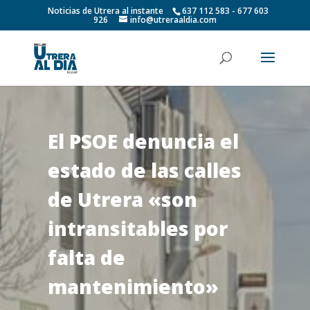
Noticias de Utrera al instante
637 112 583 - 677 603
926
info@utreraaldia.com
El PSOE denuncia el
estado de las calles
de Utrera «son
intransitables por
falta de
mantenimiento»