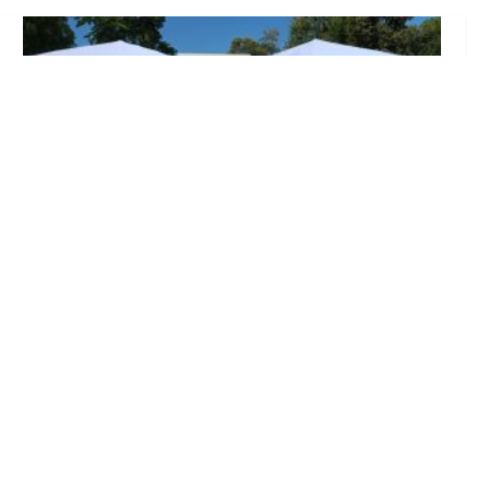
Inicia en Trajano la campaña de
concienciación del consistorio utrerano
«Sumérgete en el reciclaje»
Ago 7, 2026
