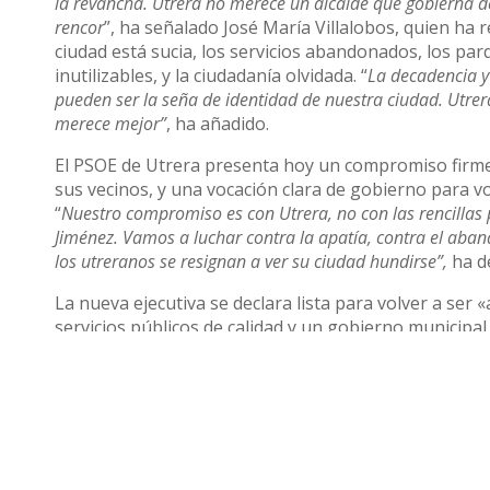
la revancha. Utrera no merece un alcalde que gobierna de
rencor
”, ha señalado José María Villalobos, quien ha
ciudad está sucia, los servicios abandonados, los par
inutilizables, y la ciudadanía olvidada. “
La decadencia y
pueden ser la seña de identidad de nuestra ciudad. Utre
merece mejor”
, ha añadido.
El PSOE de Utrera presenta hoy un compromiso firme 
sus vecinos, y una vocación clara de gobierno para vo
“
Nuestro compromiso es con Utrera, no con las rencillas p
Jiménez. Vamos a luchar contra la apatía, contra el aban
los utreranos se resignan a ver su ciudad hundirse”,
ha d
La nueva ejecutiva se declara lista para volver a ser 
servicios públicos de calidad y un gobierno municipal
Utrera necesita un PSOE fuerte, unido y con vocación de f
Compartir