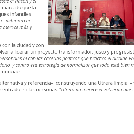
sde el rincón y el
 remarcado que la
ques infantiles
 el deterioro no
ra merece más y
con la ciudad y con
lver a liderar un proyecto transformador, justo y progresist
ersonales ni con las cacerías políticas que practica el alcalde F
dono, y contra esa estrategia de normalizar que todo está bien 
enunciado.
«alternativa y referencia», construyendo una Utrera limpia, vi
 centrado en las personas. “
Utrera no merece el gobierno que t
uturo. Y hoy, más que nunca, lo tiene.”