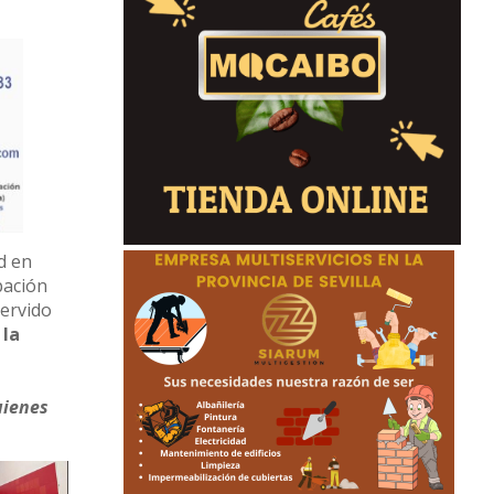
d en
pación
servido
la
uienes