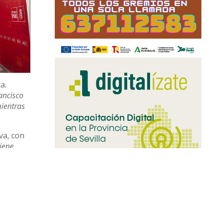
a.
rancisco
mientras
va, con
iene.