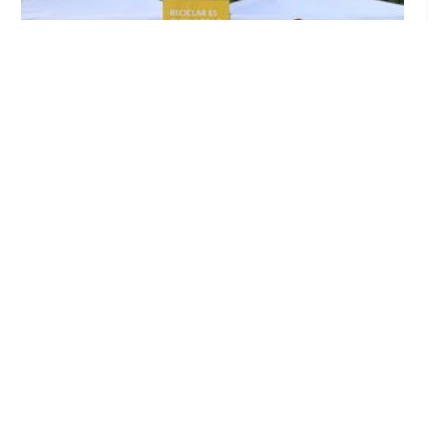
Inicia en Trajano la campaña de
concienciación del consistorio utrerano
«Sumérgete en el reciclaje»
Ago 7, 2026
