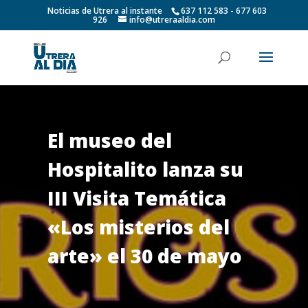
Noticias de Utrera al instante
637 112 583 - 677 603
926
info@utreraaldia.com
El museo del
Hospitalito lanza su
III Visita Temática
«Los misterios del
arte» el 30 de mayo