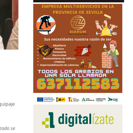
quipaje
izado se