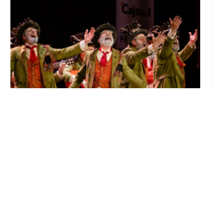
El Castillo de Utrera vibrará esta noche bajo
el Carnaval de Cádiz con la comparsa «Los
Humanos»
Ago 7, 2026
