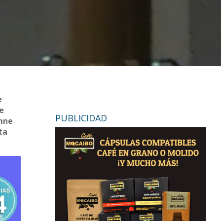
e
de
PUBLICIDAD
emne
ta