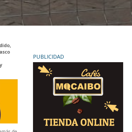
dido,
casco
PUBLICIDAD
y
demás de