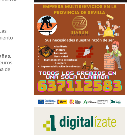
.
 Las
miento
añas,
 euros
na de