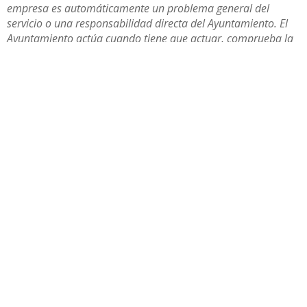
empresa es automáticamente un problema general del
servicio o una responsabilidad directa del Ayuntamiento. El
Ayuntamiento actúa cuando tiene que actuar, comprueba la
información que se le traslada y exige a la empresa el
cumplimiento de sus obligaciones”,
ha manifestado.
Alba Padilla ha recordado, además, que cuando se han
planteado cuestiones de competencia municipal o
asuntos que podían afectar directamente a derechos de
usuarios o trabajadoras, la delegación de Servicios
Sociales ha realizado las comprobaciones oportunas.
“El
Servicio de Ayuda a Domicilio es un servicio esencial para
muchas familias de Utrera y para este Gobierno es una
prioridad que funcione correctamente. Por eso precisamente
hay que tratar estos asuntos con seriedad, sin confundir a la
ciudadanía y sin utilizar conflictos concretos para sembrar
dudas sobre todo el servicio”
, ha concluido.
Compartir