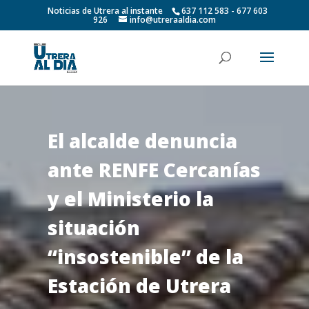
Noticias de Utrera al instante
637 112 583 - 677 603
926
info@utreraaldia.com
El alcalde denuncia
ante RENFE Cercanías
y el Ministerio la
situación
“insostenible” de la
Estación de Utrera