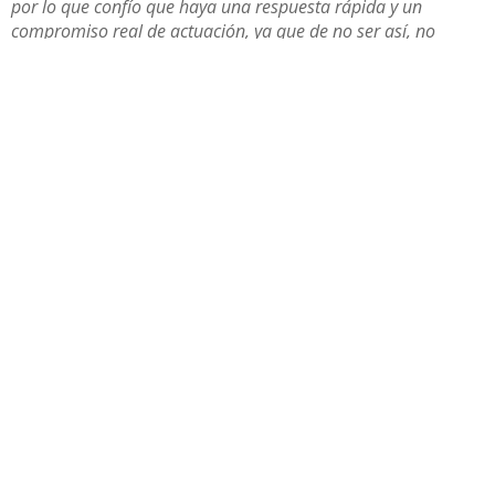
por lo que confío que haya una respuesta rápida y un
compromiso real de actuación, ya que de no ser así, no
descartamos emprender acciones para reivindicar esta
situación”.
Compartir
Otras noticias