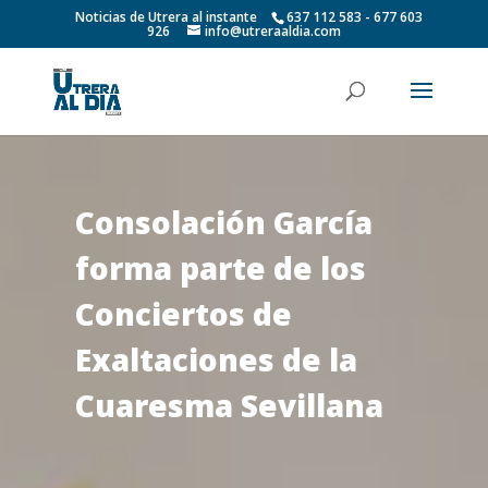
Noticias de Utrera al instante
637 112 583 - 677 603
926
info@utreraaldia.com
Consolación García
forma parte de los
Conciertos de
Exaltaciones de la
Cuaresma Sevillana