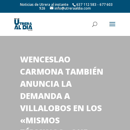
Noticias de Utrera al instante
637 112 583 - 677 603
926
info@utreraaldia.com
WENCESLAO
CARMONA TAMBIÉN
ANUNCIA LA
DEMANDA A
VILLALOBOS EN LOS
«MISMOS