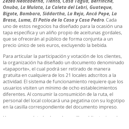
Zezeo Neotaberna, Tiento, Casa Tagua, Berrinche,
Onuba, La Mulata, La Caleta del Lebri, Guateque,
Bigote, Bambara, Siddartha, La Reja, Ancá Pepe, La
Brasa, Luma, El Patio de la Casa y Casa Pedro
. Cada
uno de estos negocios ha diseñado para la ocasión una
tapa específica y un aliño propio de aceitunas gordales,
que se ofrecerán al público de forma conjunta a un
precio único de seis euros, excluyendo la bebida.
Para articular la participación y votación de los clientes,
la organización ha diseñado un documento denominado
«tapaporte», el cual podrá ser retirado de manera
gratuita en cualquiera de los 21 locales adscritos a la
actividad. El sistema de funcionamiento requiere que los
usuarios visiten un mínimo de ocho establecimientos
diferentes. Al consumir la consumición de la ruta, el
personal del local colocará una pegatina con su logotipo
en la casilla correspondiente del documento impreso.
Una vez completadas las ocho casillas obligatorias, el
ciudadano poseerá un voto válido que le permitirá