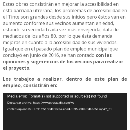
Estas obras consistirán en mejorar la accesibilidad en
esta barriada utrerana, los problemas de accesibilidad en
el Tinte son grandes desde sus inicios pero éstos van en
aumento conforme sus vecinos aumentan en edad,
estando su vecindad cada vez más envejecida, data de
mediados de los años 80, por lo que ésta demanda
mejoras en cuanto a la accesibilidad de sus viviendas.
Igual que en el pasado plan de empleo municipal que
concluyó en junio de 2016, se han contado
con las
opiniones y sugerencias de los vecinos para realizar
el proyecto
.
Los trabajos a realizar, dentro de este plan de
empleo, consistirán en:
Reproductor
Media error: Format(s) not supported or source(s) not found
de
Descargar archivo: https://www.utreraaldia.com/wp-
vídeo
content/uploads/2017/11/c51b8d8f-beca-45a3-8295-7f0d92dbae5c.mp4?_=1