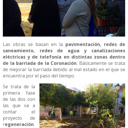
Las obras se basan en la
pavimentación, redes de
saneamiento, redes de agua y canalizaciones
eléctricas y de telefonía en distintas zonas dentro
de la barriada de la Coronación
. Básicamente se trata
de mejorar la barriada debido al mal estado en el que se
encuentra por el paso del tiempo.
Se trata de la
primera fase
de las dos con
las que va a
contar el
proyecto de
r
egeneración