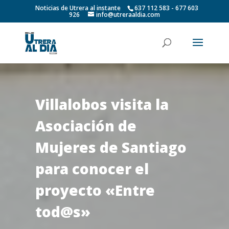
Noticias de Utrera al instante
637 112 583 - 677 603
926
info@utreraaldia.com
Villalobos visita la
Asociación de
Mujeres de Santiago
para conocer el
proyecto «Entre
tod@s»