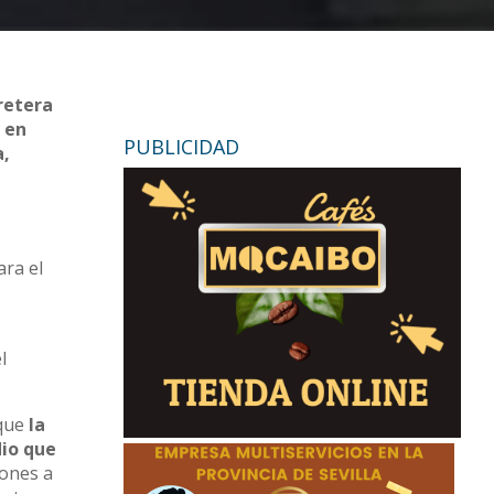
retera
l en
PUBLICIDAD
a,
ara el
l
que
la
dio que
iones a