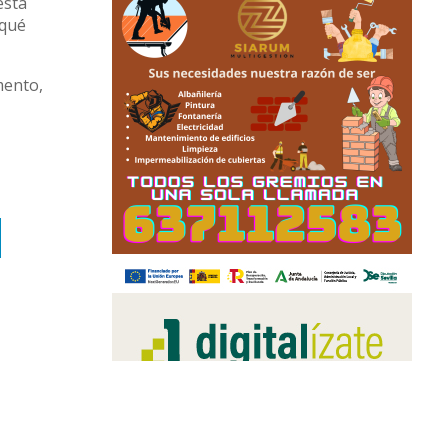
esta
 qué
mento,
.