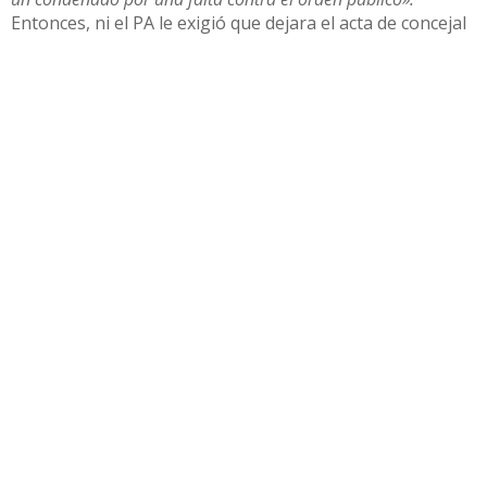
Entonces, ni el PA le exigió que dejara el acta de concejal
que renovó en las elecciones de 2015, ni siquiera lo
exigió el PSOE.
Compartir
Otras noticias