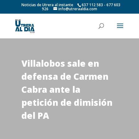
Noticias de Utrera al instante
637 112 583 - 677 603
926
info@utreraaldia.com
Villalobos sale en
defensa de Carmen
Cabra ante la
petición de dimisión
del PA