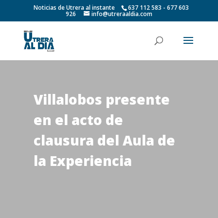
Noticias de Utrera al instante
637 112 583 - 677 603
926
info@utreraaldia.com
Villalobos presente
en el acto de
clausura del Aula de
la Experiencia