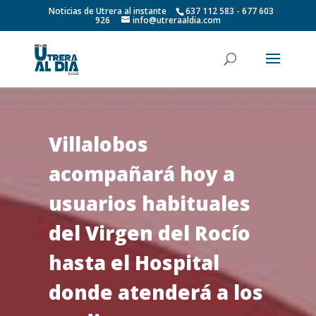
Noticias de Utrera al instante
637 112 583 - 677 603
926
info@utreraaldia.com
Villalobos
acompañará hoy a
usuarios habituales
del Virgen del Rocío
hasta el Hospital
donde atenderá a los