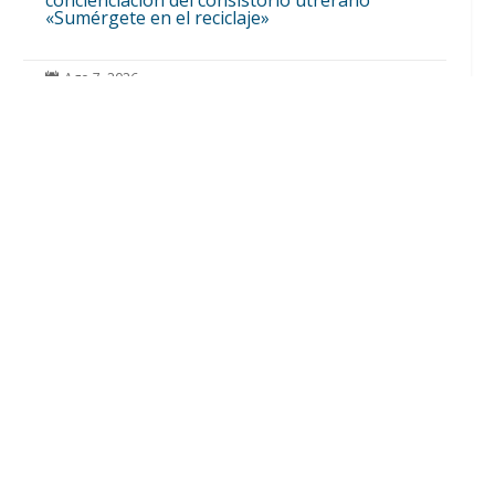
concienciación del consistorio utrerano
«Sumérgete en el reciclaje»
Ago 7, 2026

El Castillo de Utrera vibrará esta noche bajo
el Carnaval de Cádiz con la comparsa «Los
Humanos»