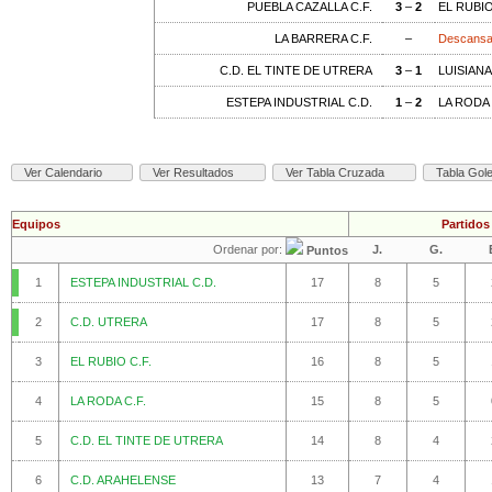
PUEBLA CAZALLA C.F.
3
–
2
EL RUBIO
LA BARRERA C.F.
–
Descans
C.D. EL TINTE DE UTRERA
3
–
1
LUISIANA
ESTEPA INDUSTRIAL C.D.
1
–
2
LA RODA 
Ver Calendario
Ver Resultados
Ver Tabla Cruzada
Tabla Gol
Equipos
Partidos
Ordenar por:
J.
G.
Puntos
1
ESTEPA INDUSTRIAL C.D.
17
8
5
2
C.D. UTRERA
17
8
5
3
EL RUBIO C.F.
16
8
5
4
LA RODA C.F.
15
8
5
5
C.D. EL TINTE DE UTRERA
14
8
4
6
C.D. ARAHELENSE
13
7
4