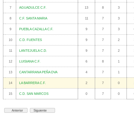
7
AGUADULCE C.F.
13
8
3
8
C.F. SANTA MARIA
11
7
3
9
PUEBLA CAZALLA C.F.
9
7
3
10
C.D. FUENTES
9
7
2
11
LANTEJUELA C.D.
9
7
2
12
LUISIANA C.F.
6
8
1
13
CANTARRANA PEÑA DVA
4
7
1
14
LA BARRERA C.F.
2
7
0
15
C.D. SAN MARCOS
0
7
0
Anterior
Siguiente