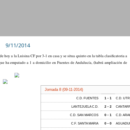
9/11/2014
hoy a la Luisina CF por 3-1 en casa y se situa quinto en la tabla clasificatoria a
o, que ha empatado a 1 a domicilio en Fuentes de Andalucía, (habrá ampliación de
Jornada 8 (09-11-2014)
C.D. FUENTES
1
–
1
C.D. UT
LANTEJUELA C.D.
2
–
2
CANTARR
C.D. SAN MARCOS
0
–
1
C.D. AR
C.F. SANTA MARIA
0
–
0
AGUADUL