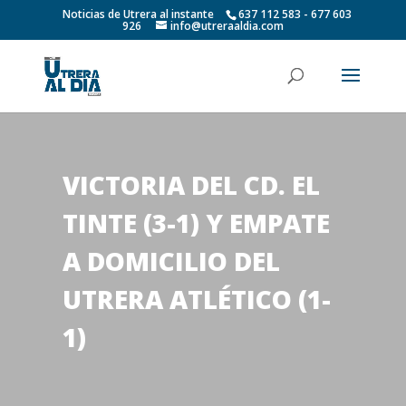
Noticias de Utrera al instante
637 112 583 - 677 603
926
info@utreraaldia.com
VICTORIA DEL CD. EL
TINTE (3-1) Y EMPATE
A DOMICILIO DEL
UTRERA ATLÉTICO (1-
1)