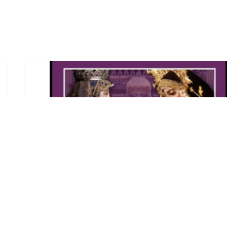
La Hermandad de Jesús
Nazareno de Utrera ha
sido invitada a la Novena
de la Virgen de Los Reyes