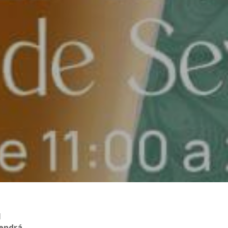
l
tendrá