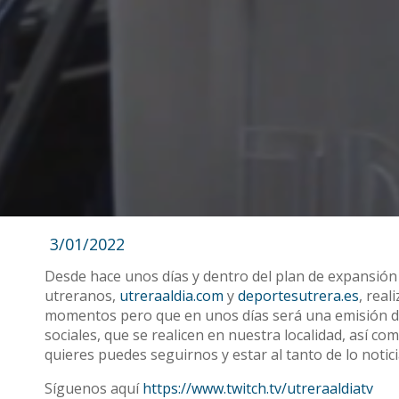
3/01/2022
Desde hace unos días y dentro del plan de expansió
utreranos,
utreraaldia.com
y
deportesutrera.es
, real
momentos pero que en unos días será una emisión de 
sociales, que se realicen en nuestra localidad, así c
quieres puedes seguirnos y estar al tanto de lo notic
Síguenos aquí
https://www.twitch.tv/utreraaldiatv