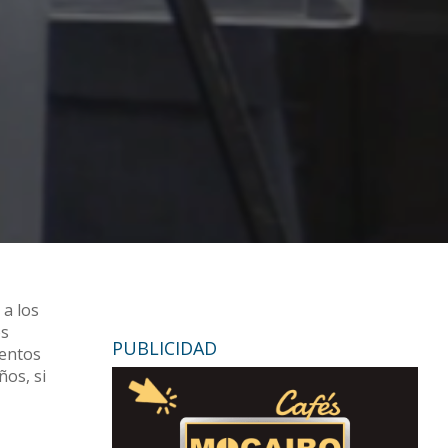
 a los
os
PUBLICIDAD
ventos
ños, si