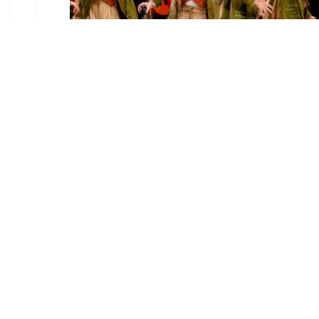
El Castillo de Utrera
vibrará esta noche bajo el
Carnaval de Cádiz con la
comparsa «Los Humanos»
Ago 7, 2026
