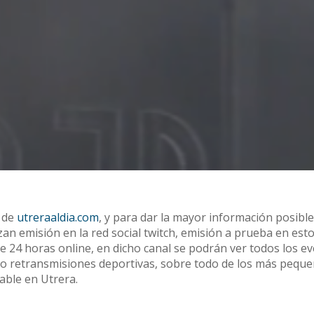
n de
utreraaldia.com
, y para dar la mayor información posible
izan emisión en la red social twitch, emisión a prueba en est
24 horas online, en dicho canal se podrán ver todos los e
omo retransmisiones deportivas, sobre todo de los más peque
iable en Utrera.