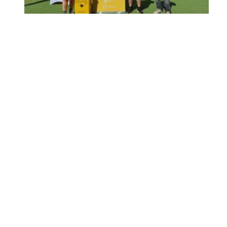
Inicia en Trajano la
campaña de
concienciación del
consistorio utrerano
«Sumérgete en el reciclaje»
Ago 7, 2026
