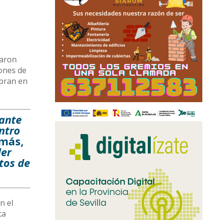
caron
iones de
ebran en
tante
ntro
emás,
der
tos de
n el
ta