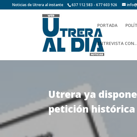
Noticias de Utrera al instante
637 112 583 - 677 603 926
info@
PORTADA
POLÍ
ENTREVISTA CON…
Utrera ya dispone
petición históric