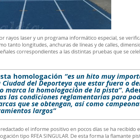
 rayos laser y un programa informático especial, se verifi
o tanto longitudes, anchuras de líneas y de calles, dimens
 señales correspondientes a las distintas pruebas que se cel
 esta homologación
“es un hito muy impor
a Ciudad del Deporteya que estar fuera o de
 lo marca la homologación de la pista”
. Ad
das las condiciones reglamentarias para po
marcas que se obtengan, así como campeona
zamientos largos”
 redactado el informe positivo en pocos días se ha recibido e
ologación tipo RFEA SINGULAR. De esta forma la flamante pis