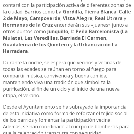
contará con la participación activa de diferentes zonas de
la ciudad. Barrios como
La Gordilla
,
Tierra Blanca
,
Calle
2 de Mayo
,
Campoverde
,
Vista Alegre
,
Real Utrera
y
Hermanas de la Cruz
encenderán sus «juanes» junto a
otros puntos como
Junquillo
, la
Peña Barcelonista (La
Mulata)
,
Las Veredillas
,
Barriada El Carmen
,
Guadalema de los Quintero
y la
Urbanización La
Herradera
.
Durante la noche, se espera que vecinos y vecinas de
todas las edades se reúnan en torno al fuego para
compartir música, convivencia y buena comida,
manteniendo viva una tradición que simboliza la
purificación, el fin de un ciclo y el inicio de una nueva
etapa, el verano.
Desde el Ayuntamiento se ha subrayado la importancia
de esta iniciativa como forma de reforzar el tejido social
de los barrios y fomentar la participación vecinal.
Además, se han coordinado al cuerpo de bomberos para
que la celebración transcurra con seguridad.