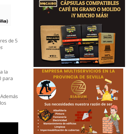
res de 5
os
a la
0 para
. Además
los