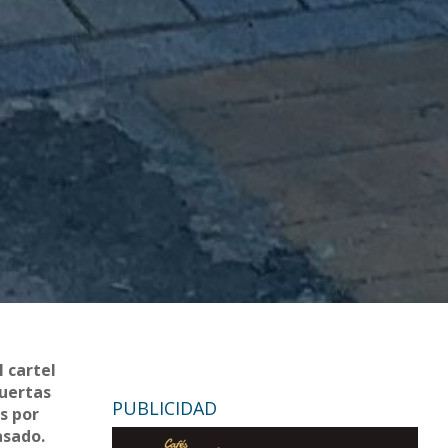
l cartel
puertas
PUBLICIDAD
s por
asado.