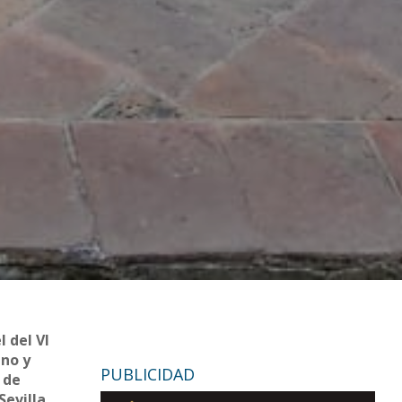
l del VI
ino y
PUBLICIDAD
 de
Sevilla,