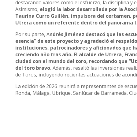
destacando valores como el esfuerzo, la disciplina y e
Asimismo,
elogió la labor desarrollada por la Asoc
Taurina Curro Guillén, impulsora del certamen, po
Utrera como un referente dentro del panorama t
Por su parte, A
ndrés Jiménez destacó que las escue
esencia” de este proyecto y agradeció el respald
instituciones, patrocinadores y aficionados que 
creciendo año tras año. El alcalde de Utrera, Fran
ciudad con el mundo del toro, recordando que “Ut
del toro bravo.
Además, resaltó las inversiones reali
de Toros, incluyendo recientes actuaciones de acon
La edición de 2026 reunirá a representantes de escuel
Ronda, Málaga, Ubrique, Sanlúcar de Barrameda, Ciuda
abierto y formativo de un certamen que se ha conve
del toreo.
Compartir