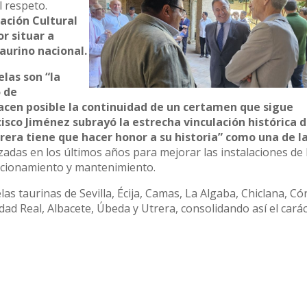
l respeto.
iación Cultural
r situar a
aurino nacional.
las son “la
o de
hacen posible la continuidad de un certamen que sigue
cisco Jiménez subrayó la estrecha vinculación histórica d
rera tiene que hacer honor a su historia” como una de l
zadas en los últimos años para mejorar las instalaciones de 
dicionamiento y mantenimiento.
as taurinas de Sevilla, Écija, Camas, La Algaba, Chiclana, Có
d Real, Albacete, Úbeda y Utrera, consolidando así el cará
rtido en una plataforma de promoción para las nuevas gene