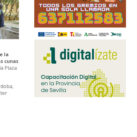
e la
as cunas
la Plaza
rdoba,
cter
raciones