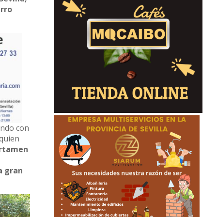
urro
iendo con
 quien
certamen
a gran