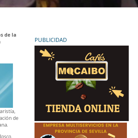
s de la
PUBLICIDAD
a
ristía,
ación de
ana.
Bosco,