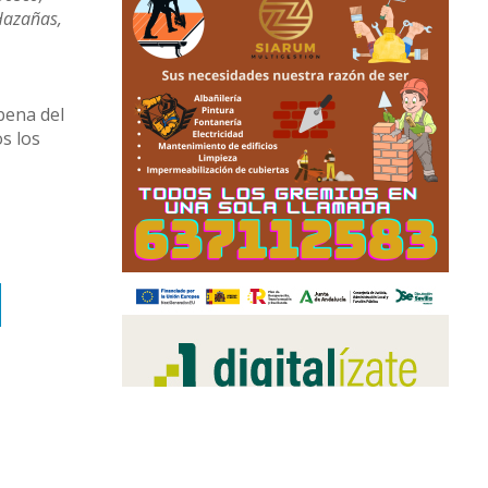
 Hazañas,
bena del
os los