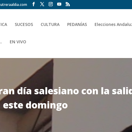
utreraaldia.com
TICA
SUCESOS
CULTURA
PEDANÍAS
Elecciones Andalu
.
EN VIVO
ran día salesiano con la sal
a este domingo