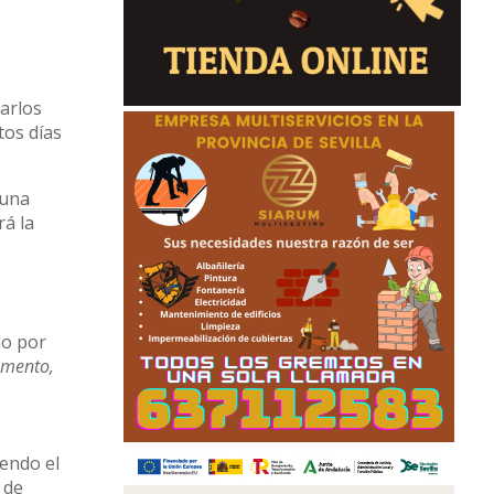
Carlos
tos días
 una
rá la
do por
amento,
iendo el
 de