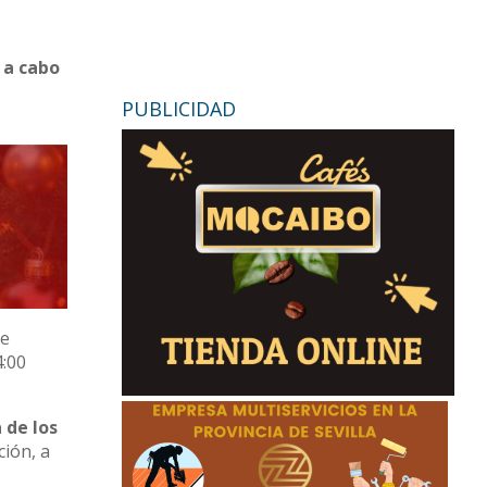
 a cabo
PUBLICIDAD
se
4:00
 de los
ción, a